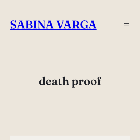
Skip
to
SABINA VARGA
content
death proof