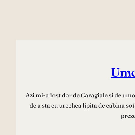
Umo
Azi mi-a fost dor de Caragiale si de umo
de a sta cu urechea lipita de cabina so
preze