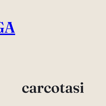
GA
carcotasi