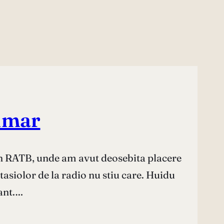
umar
t in RATB, unde am avut deosebita placere
tasiolor de la radio nu stiu care. Huidu
zant.…