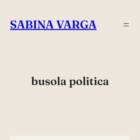
Skip
to
SABINA VARGA
content
busola politica