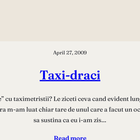
April 27, 2009
Taxi-draci
ute” cu taximetristii? Le ziceti ceva cand evident 
ra m-am luat chiar tare de unul care a facut un oco
sa sustina ca eu i-am zis…
Read more