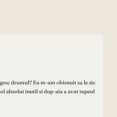
lungesc drumul? Eu m-am obisnuit sa le zic
l absolut inutil si dup-aia a avut tupeul