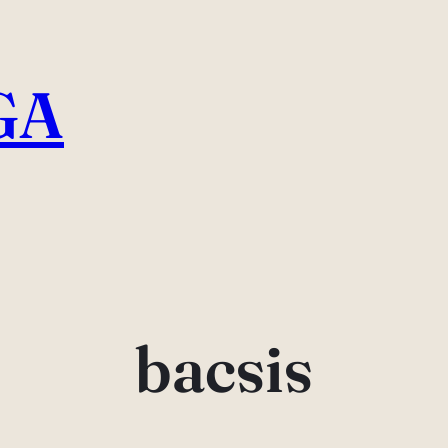
GA
bacsis