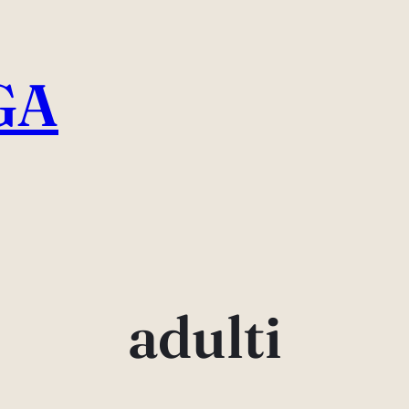
GA
adulti