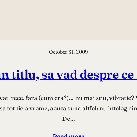
October 31, 2009
n titlu, sa vad despre ce
at, rece, fara (cum era?)… nu mai stiu, vibratie? 
a tot fie o vreme, acuza suna altfel: nu inteleg 
De…
Read more