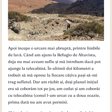
Apoi începe o urcare mai abruptă, printre limbile
de lavă. Când am ajuns la Refugio de Altavista,
deja nu mai aveam suflu și mă întrebam dacă pot
ajunge la telecabină. În ultimii doi kilometri a
trebuit să mă opresc la fiecare câțiva pași să-mi
trag sufletul. Dar am răzbit și, deși planul inițial
era să coborâm tot pe jos, am cedat și am coborât
cu telecabina (conul l-am urcat cu a doua ocazie,
prima dată nu am avut permis).