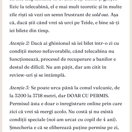
fizic la telecabină, el e mai mult teoretic și în multe
zile riști să vezi un semn frustrant de
sold out
. Așa
că, dacă știi când vrei să urci pe Teide, e bine să-ți
iei bilete din timp.
Atenție 2:
Dacă ai ghinionul să iei bilet într-o zi cu
condiții meteo nefavorabile, când telecabina nu
funcționează, procesul de recuperare a banilor e
destul de dificil. Nu am pățit, dar am citit în
review-uri și se întâmplă.
Atenție 3:
Se poate urca până la conul vulcanic, de
la 3200 la 3718 metri, dar DOAR CU PERMIS.
Permisul ăsta e doar o înregistrare online prin care
zici că vrei să mergi acolo. Nu costă și nu există
condiții speciale (noi am urcat cu copil de 4 ani).
Șmecheria e că se eliberează puține permise pe zi,