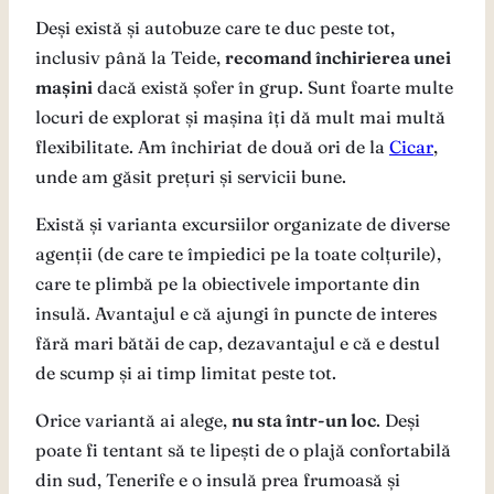
Deși există și autobuze care te duc peste tot,
inclusiv până la Teide,
recomand închirierea unei
mașini
dacă există șofer în grup. Sunt foarte multe
locuri de explorat și mașina îți dă mult mai multă
flexibilitate. Am închiriat de două ori de la
Cicar
,
unde am găsit prețuri și servicii bune.
Există și varianta excursiilor organizate de diverse
agenții (de care te împiedici pe la toate colțurile),
care te plimbă pe la obiectivele importante din
insulă. Avantajul e că ajungi în puncte de interes
fără mari bătăi de cap, dezavantajul e că e destul
de scump și ai timp limitat peste tot.
Orice variantă ai alege,
nu sta într-un loc
. Deși
poate fi tentant să te lipești de o plajă confortabilă
din sud, Tenerife e o insulă prea frumoasă și