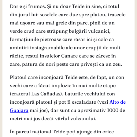
Dar e și frumos. Și nu doar Teide în sine, ci totul
din jurul lui: soselele care duc spre platou, traseele
mai ușoare sau mai grele din parc, pinii de un
verde crud care străpung bulgării vulcanici,
formațiunile pietroase care răsar ici și colo ca
amintiri instagramabile ale unor erupții de mult
răcite, restul insulelor Canare care se zăresc în
zare, pătura de nori peste care privești ca un zeu.
Platoul care înconjoară Teide este, de fapt, un con
vechi care a făcut implozie în mai multe etape
(craterul Las Cañadas). Laturile vechiului con
înconjoară platoul și pot fi escaladate (vezi
Alto de
Guajara
mai jos), dar sunt cu aproximativ 1000 de
metri mai jos decât vârful vulcanului.
În parcul național Teide poți ajunge din orice