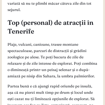
variată să nu te plimbi măcar câteva zile din tot
sejurul.
Top (personal) de atracții în
Tenerife
Plaje, vulcani, canioane, trasee montane
spectaculoase, parcuri de distracții și grădini
zoologice pe alese. Te poți bucura de zile de
relaxare și de zile intense de explorat. Poți combina
o dimineață printr-un peisaj selenar și o după-
amiază pe nisip din Sahara, la umbra palmierilor.
Partea bună e că ajungi rapid oriunde pe insulă,
așa că nu pierzi mult timp pe drum și locul unde
ești cazat nu-ți limitează opțiunile de explorat. Să
începem așadar cu lista, organizată, oarecum, pe