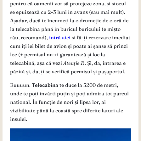
pentru că oamenii vor să protejeze zona, și stocul
se epuizează cu 2-3 luni în avans (sau mai mult).
Așadar, dacă te încumeți la o drumeție de o oră de
la telecabină până în buricul buricului (e mișto
rău, recomand),
intră aici
și fă-ți rezervare imediat
cum îți iei bilet de avion și poate ai șanse să prinzi
loc (+ permisul nu-ți garantează și loc la
telecabină, așa că vezi
Atenție 1
). Și, da, intrarea e
păzită și, da, ți se verifică permisul și pașaportul.
Buuuun.
Telecabina
te duce la 3200 de metri,
unde te poți învârti puțin și poți admira tot parcul
național. În funcție de nori și lipsa lor, ai
vizibilitate până la coastă spre diferite laturi ale
insulei.