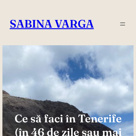
Skip
to
SABINA VARGA
content
Ce să faci în Tenerife
(în 46 de zile sau mai