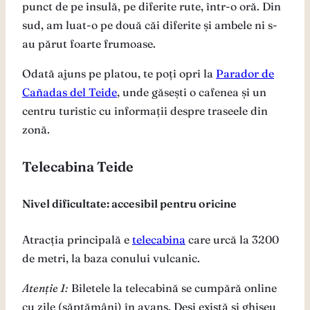
punct de pe insulă, pe diferite rute, într-o oră. Din
sud, am luat-o pe două căi diferite și ambele ni s-
au părut foarte frumoase.
Odată ajuns pe platou, te poți opri la
Parador de
Cañadas del Teide
, unde găsești o cafenea și un
centru turistic cu informații despre traseele din
zonă.
Telecabina Teide
Nivel dificultate: accesibil pentru oricine
Atracția principală e
telecabina
care urcă la 3200
de metri, la baza conului vulcanic.
Atenție 1:
Biletele la telecabină se cumpără online
cu zile (săptămâni) în avans. Deși există și ghișeu