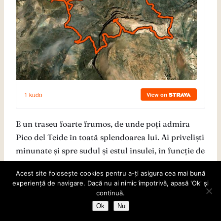
E un traseu foarte frumos, de unde poți admira
Pico del Teide în toată splendoarea lui. Ai priveliști
minunate și spre sudul și estul insulei, în funcție de
nori (la peste 2000 de metri sunt rar nori, dar sunt
Acest site folosește cookies pentru a-ți asigura cea mai bună
pături care acoperă restul insulei și limitează
experiență de navigare. Dacă nu ai nimic împotrivă, apasă 'Ok' și
vizibilitatea spre coastă). Am admirat de la
continuă.
înălțime și Gran Canaria și ne-am bucurat chiar și
Ok
Nu
de coborâre, care părea plictisitoare la început,