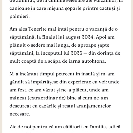
de admirat, de la culmile selenare ale vulcanilor, la
canioane în care mișună șopârle printre cactuși și
palmieri.
Am ales Tenerife mai întâi pentru o vacanță de o
săptămână, la finalul lui august 2024. Apoi am
plănuit o ședere mai lungă, de aproape șapte
săptămâni, la începutul lui 2025 — din dorința de
mult coaptă de a scăpa de iarna autohtonă.
M-a încântat timpul petrecut în insulă și m-am
gândit să împărtășesc din experiențe cu voi: unde
am fost, ce am văzut și ne-a plăcut, unde am
mâncat (extraordinar de) bine și cum ne-am
descurcat cu cazările și restul aranjamentelor
necesare.
Zic de noi pentru că am călătorit cu familia, adică