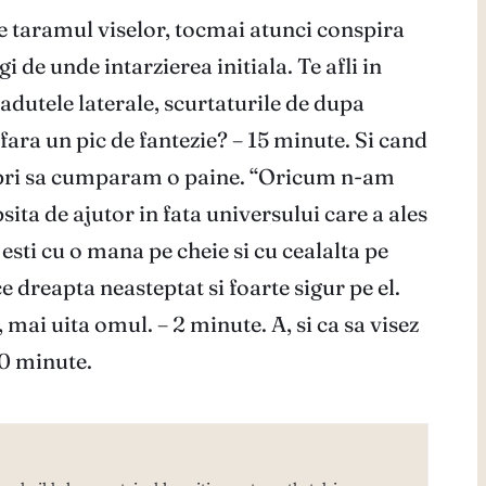
pre taramul viselor, tocmai atunci conspira
 de unde intarzierea initiala. Te afli in
radutele laterale, scurtaturile de dupa
a fara un pic de fantezie? – 15 minute. Si cand
om opri sa cumparam o paine. “Oricum n-am
ita de ajutor in fata universului care a ales
, esti cu o mana pe cheie si cu cealalta pe
 dreapta neasteptat si foarte sigur pe el.
mai uita omul. – 2 minute. A, si ca sa visez
10 minute.