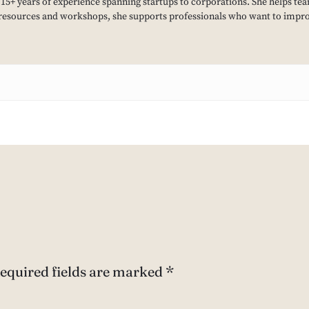
h 15+ years of experience spanning startups to corporations. She helps tea
resources and workshops, she supports professionals who want to improv
equired fields are marked
*