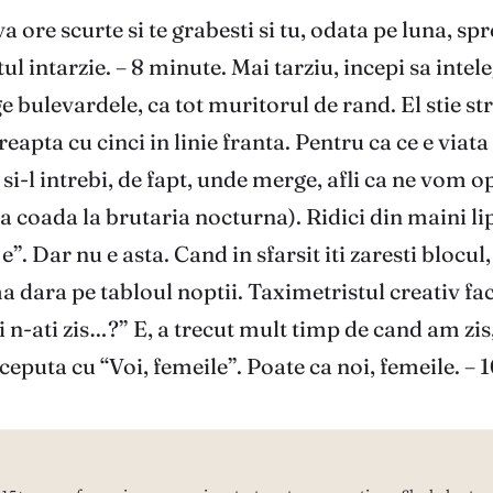
va ore scurte si te grabesti si tu, odata pe luna, s
 intarzie. – 8 minute. Mai tarziu, incepi sa intelegi
e bulevardele, ca tot muritorul de rand. El stie st
reapta cu cinci in linie franta. Pentru ca ce e viat
SF si-l intrebi, de fapt, unde merge, afli ca ne v
 coada la brutaria nocturna). Ridici din maini lips
e”. Dar nu e asta. Cand in sfarsit iti zaresti blocul
 dara pe tabloul noptii. Taximetristul creativ face
ati zis…?” E, a trecut mult timp de cand am zis, 
ceputa cu “Voi, femeile”. Poate ca noi, femeile. – 