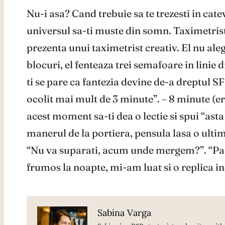
Nu-i asa? Cand trebuie sa te trezesti in cate
universul sa-ti muste din somn. Taximetristul
prezenta unui taximetrist creativ. El nu aleg
blocuri, el fenteaza trei semafoare in linie d
ti se pare ca fantezia devine de-a dreptul 
ocolit mai mult de 3 minute”. – 8 minute (era
acest moment sa-ti dea o lectie si spui “asta 
manerul de la portiera, pensula lasa o ultima
“Nu va suparati, acum unde mergem?”. “Pai n-
frumos la noapte, mi-am luat si o replica in
Sabina Varga