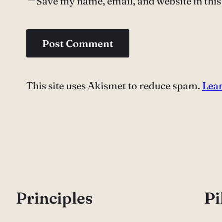
Save my name, email, and website in this
This site uses Akismet to reduce spam.
Lear
P
rinciples
Pi