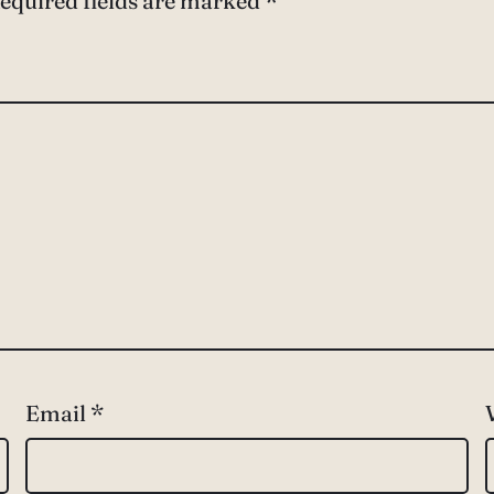
equired fields are marked
*
Email
*