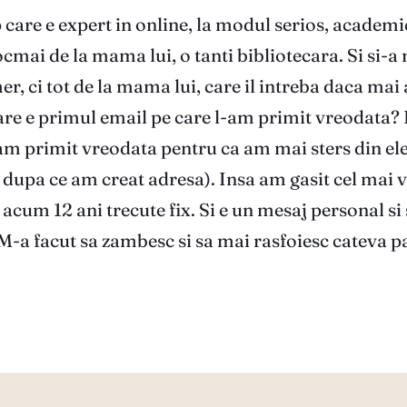
p care e expert in online, la modul serios, academic
mai de la mama lui, o tanti bibliotecara. Si si-a 
r, ci tot de la mama lui, care il intreba daca mai
are e primul email pe care l-am primit vreodata? F
m primit vreodata pentru ca am mai sters din ele 
 dupa ce am creat adresa). Insa am gasit cel mai v
acum 12 ani trecute fix. Si e un mesaj personal si 
 M-a facut sa zambesc si sa mai rasfoiesc cateva pa