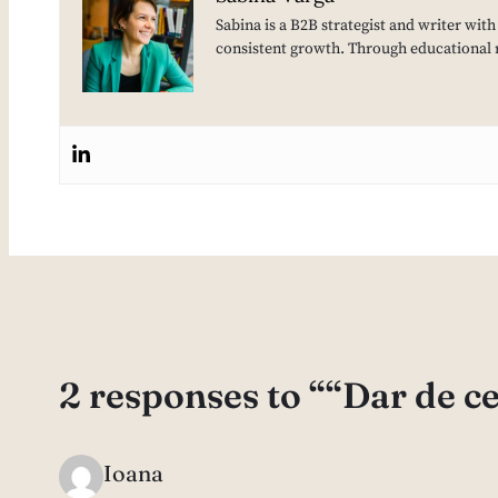
Sabina is a B2B strategist and writer wit
consistent growth. Through educational 
2 responses to ““Dar de ce
Ioana