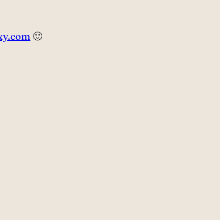
xy.com
🙂