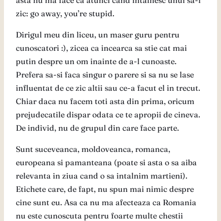
asta nu ma face ca atunci cand intalnesc unul sa-i
zic: go away, you’re stupid.
Dirigul meu din liceu, un maser guru pentru
cunoscatori :), zicea ca incearca sa stie cat mai
putin despre un om inainte de a-l cunoaste.
Prefera sa-si faca singur o parere si sa nu se lase
influentat de ce zic altii sau ce-a facut el in trecut.
Chiar daca nu facem toti asta din prima, oricum
prejudecatile dispar odata ce te apropii de cineva.
De individ, nu de grupul din care face parte.
Sunt suceveanca, moldoveanca, romanca,
europeana si pamanteana (poate si asta o sa aiba
relevanta in ziua cand o sa intalnim martieni).
Etichete care, de fapt, nu spun mai nimic despre
cine sunt eu. Asa ca nu ma afecteaza ca Romania
nu este cunoscuta pentru foarte multe chestii