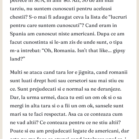
petrece in SUA, in anii ’80. Azi, 30 de ani mai
tarziu, nu suntem cunoscuti pentru aceleasi
chestii? S-o mai fi adaugat ceva la lista de “lucruri
pentru care suntem cunoscuti”? Cand eram in
Spania am cunoscut niste americani. Dupa ce am
facut cunostinta si le-am zis de unde sunt, o tipa
m-a intrebat: “Oh, Romania. Isn’t that like… gipsy
land?”
Multi se ataca cand tara lor e jignita, cand romanii
sunt luati drept hoti sau cersetori sau mai stiu eu
ce. Sunt prejudecati si e normal sa ne deranjeze.
Dar, la urma urmei, daca tu esti un om ok si o sa
mergi in alta tara si o a fii un om ok, sansele sunt
mari sa te faci respectat. Asa ca ce conteaza cum
ne vad altii? Ce conteaza pentru ce ne stiu altii?
Poate si eu am prejudecati legate de americani, dar