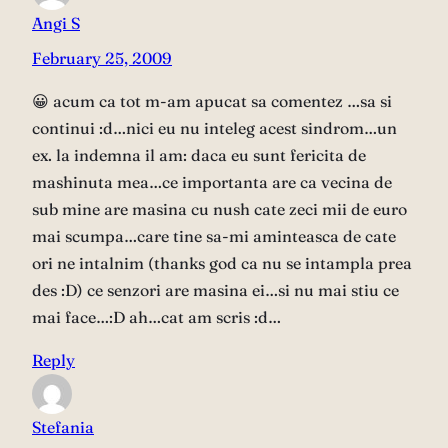
Angi S
February 25, 2009
😀 acum ca tot m-am apucat sa comentez …sa si
continui :d…nici eu nu inteleg acest sindrom…un
ex. la indemna il am: daca eu sunt fericita de
mashinuta mea…ce importanta are ca vecina de
sub mine are masina cu nush cate zeci mii de euro
mai scumpa…care tine sa-mi aminteasca de cate
ori ne intalnim (thanks god ca nu se intampla prea
des :D) ce senzori are masina ei…si nu mai stiu ce
mai face…:D ah…cat am scris :d…
Reply
Stefania