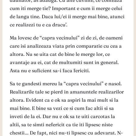
daunator, as adauga. Cu alte cuvinte, ce conteaza
cum iti merge tie? Important e cum ii merge celui
de langa tine. Daca lui/ei ii merge mai bine, atunci
ce realizezi tu e ca dracu’.
Ma lovesc de “capra vecinului” zi de zi, de oameni
care isi analizeaza viata prin comparatie cu cea a
altora. Nu se uita cat de bine le merge lor, ce
avantaje au ei, cat de multumiti sunt in general.
Asta nu e suficient sa-i faca fericiti.
Sa te gandesti mereu la “capra vecinului” e nasol.
Realizarile tale se pierd in amanuntele realizarilor
altora. Evident ca e ok sa aspiri la mai mult si la
mai bine. E bine sa vezi ce si cum fac altii si sa
inveti de la ei. Dar nu e ok sa te uiti carcotas la
altii, sa te simti nefericit ca tie iti lipsesc niste
chestii… De fapt, nici nu-ti lipsesc cu adevarat. N-