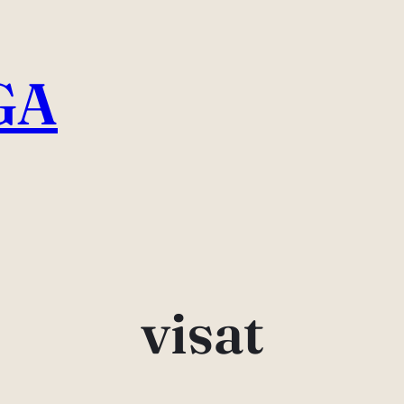
GA
visat