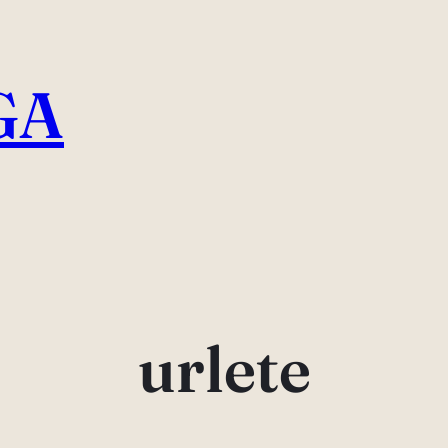
GA
urlete