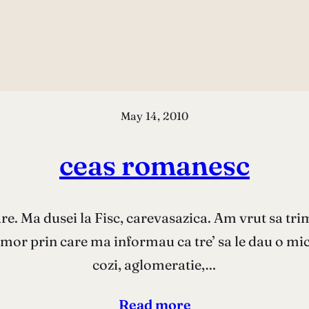
May 14, 2010
ceas romanesc
re. Ma dusei la Fisc, carevasazica. Am vrut sa tri
e amor prin care ma informau ca tre’ sa le dau o mic
cozi, aglomeratie,…
Read more