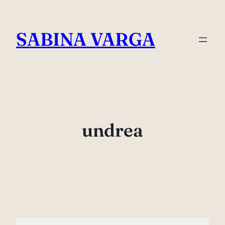
Skip
to
SABINA VARGA
content
undrea