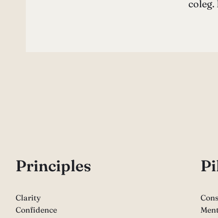
coleg.
P
rinciples
Pi
Clarity
Cons
Confidence
Ment