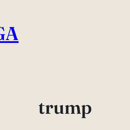
GA
trump