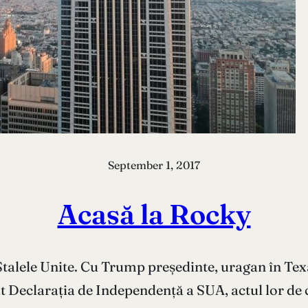
September 1, 2017
Acasă la Rocky
Stalele Unite. Cu Trump președinte, uragan în Texas
t Declarația de Independență a SUA, actul lor de c