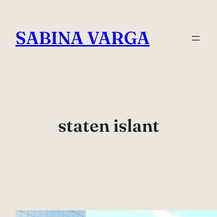
Skip
to
SABINA VARGA
content
staten islant