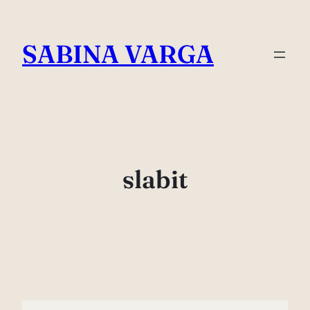
Skip
to
SABINA VARGA
content
slabit