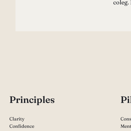
coleg.
P
rinciples
Pi
Clarity
Cons
Confidence
Ment