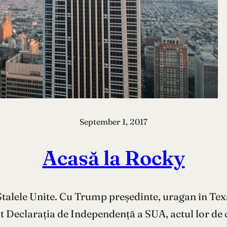
September 1, 2017
Acasă la Rocky
Stalele Unite. Cu Trump președinte, uragan în Texas
t Declarația de Independență a SUA, actul lor de c