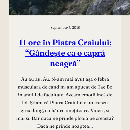
September 3, 2018
11 ore în Piatra Craiului:
“Gândește ca o capră
neagră”
Au au au. Au. N-am mai avut așa o febră
musculară de când m-am apucat de Tae Bo
în anul I de facultate. Aveam emoții încă de
joi. Știam că Piatra Craiului e un traseu
greu, lung, cu hăuri amețitoare. Vineri, și
mai și. Dar dacă ne prinde ploaia pe creastă?
Dacă ne prinde noaptea…