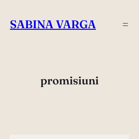
Skip
to
SABINA VARGA
content
promisiuni