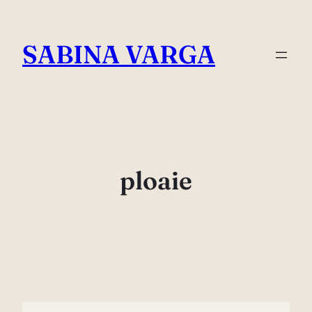
Skip
to
SABINA VARGA
content
ploaie