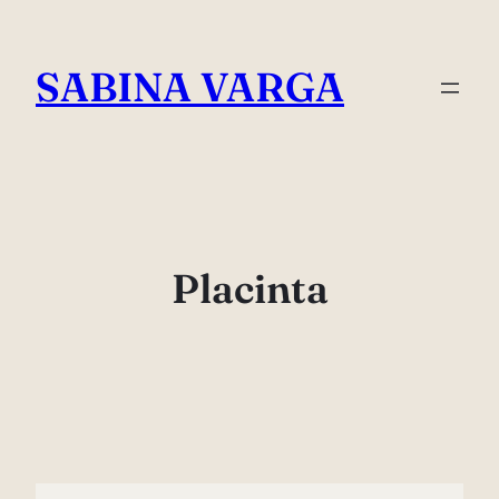
Skip
to
SABINA VARGA
content
Placinta