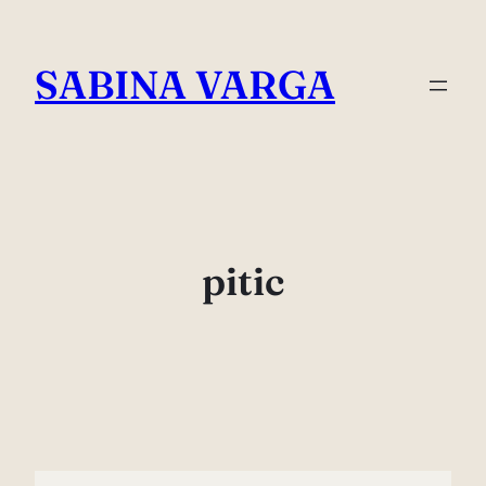
Skip
to
SABINA VARGA
content
pitic