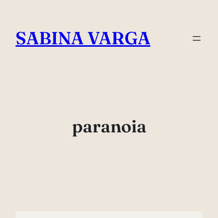
Skip
to
SABINA VARGA
content
paranoia