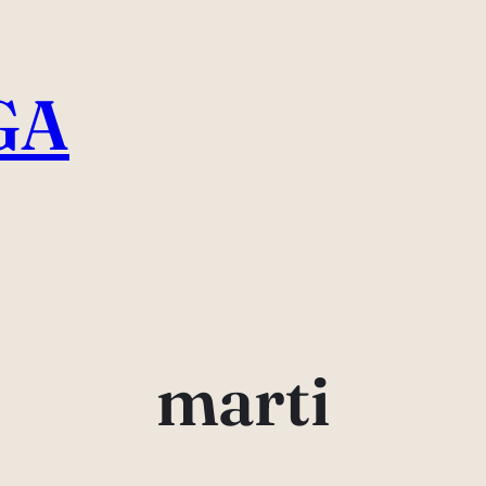
GA
marti