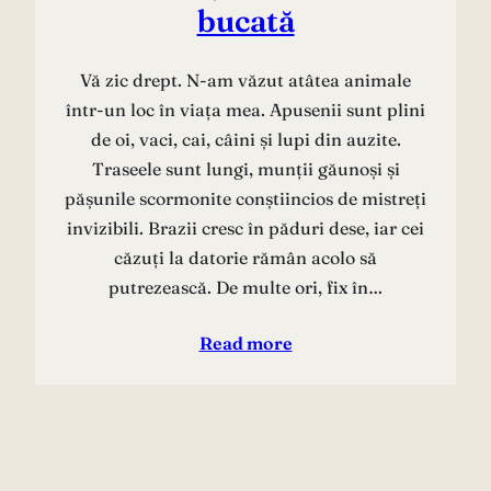
bucată
Vă zic drept. N-am văzut atâtea animale
într-un loc în viața mea. Apusenii sunt plini
de oi, vaci, cai, câini și lupi din auzite.
Traseele sunt lungi, munții găunoși și
pășunile scormonite conștiincios de mistreți
invizibili. Brazii cresc în păduri dese, iar cei
căzuți la datorie rămân acolo să
putrezească. De multe ori, fix în…
Read more