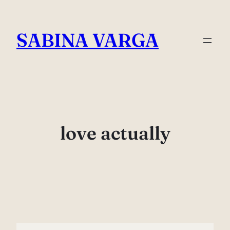
Skip
to
SABINA VARGA
content
love actually