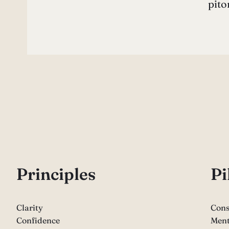
pito
P
rinciples
Pi
Clarity
Cons
Confidence
Ment