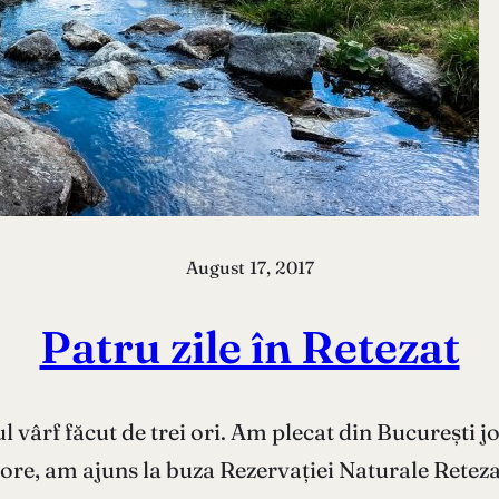
August 17, 2017
Patru zile în Retezat
l vârf făcut de trei ori. Am plecat din București j
e, am ajuns la buza Rezervației Naturale Retezat