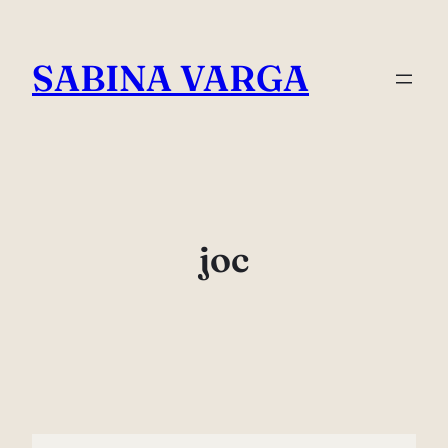
Skip
to
SABINA VARGA
content
joc