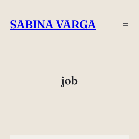
Skip
to
SABINA VARGA
content
job