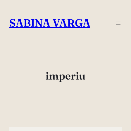
Skip
to
SABINA VARGA
content
imperiu