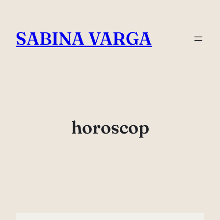
Skip
to
SABINA VARGA
content
horoscop