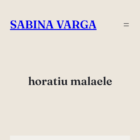
Skip
to
SABINA VARGA
content
horatiu malaele