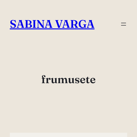
Skip
to
SABINA VARGA
content
frumusete