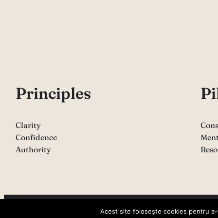
P
rinciples
Pi
Clarity
Cons
Confidence
Ment
Authority
Reso
Copyright 2026 – Sabina Varga
Acest site folosește cookies pentru a-ț