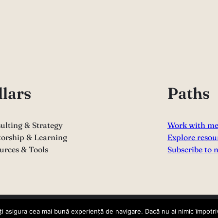
llars
Paths
ulting & Strategy
Work with m
orship & Learning
Explore resou
urces & Tools
Subscribe to 
i asigura cea mai bună experiență de navigare. Dacă nu ai nimic împotriv