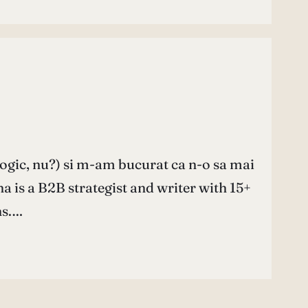
logic, nu?) si m-am bucurat ca n-o sa mai
a is a B2B strategist and writer with 15+
ns.…