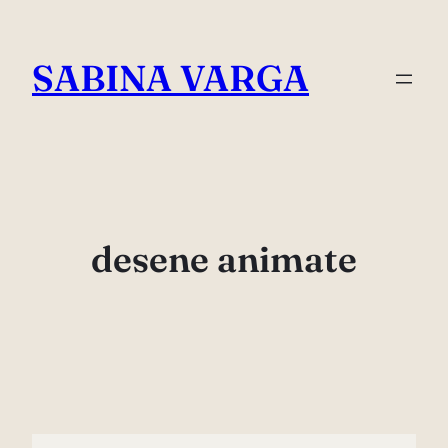
Skip
to
SABINA VARGA
content
desene animate