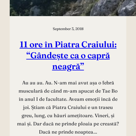
September 3, 2018
11 ore în Piatra Craiului:
“Gândește ca o capră
neagră”
Au au au. Au. N-am mai avut așa o febră
musculară de când m-am apucat de Tae Bo
în anul I de facultate. Aveam emoții încă de
joi. Știam că Piatra Craiului e un traseu
greu, lung, cu hăuri amețitoare. Vineri, și
mai și. Dar dacă ne prinde ploaia pe creastă?
Dacă ne prinde noaptea…