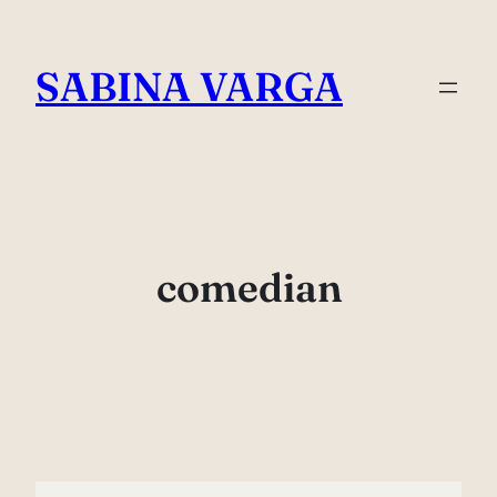
Skip
to
SABINA VARGA
content
comedian