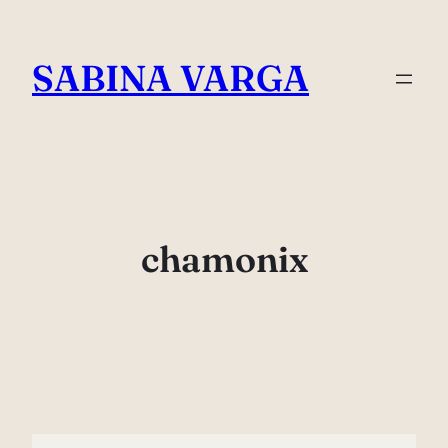
Skip
to
SABINA VARGA
content
chamonix