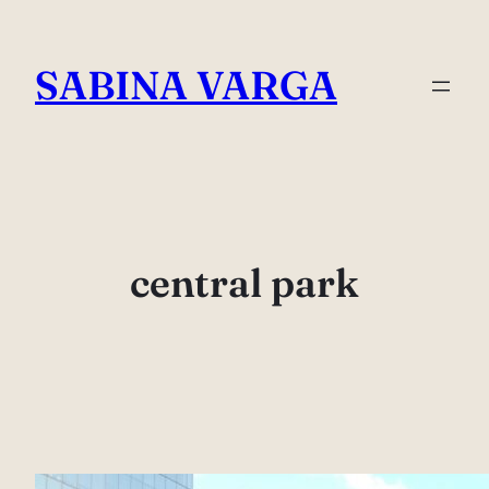
Skip
to
SABINA VARGA
content
central park