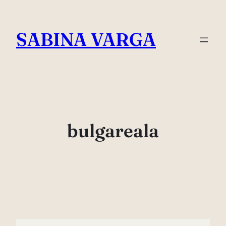
Skip
to
SABINA VARGA
content
bulgareala