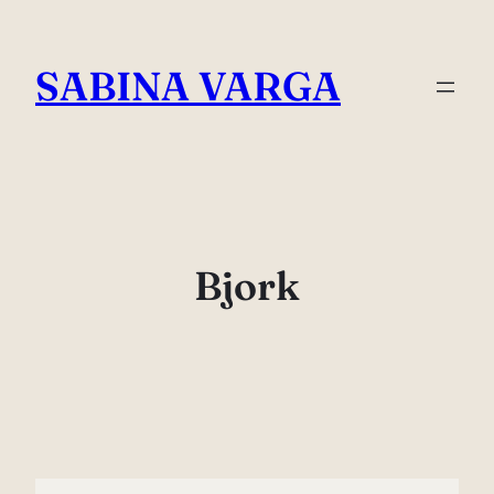
Skip
to
SABINA VARGA
content
Bjork