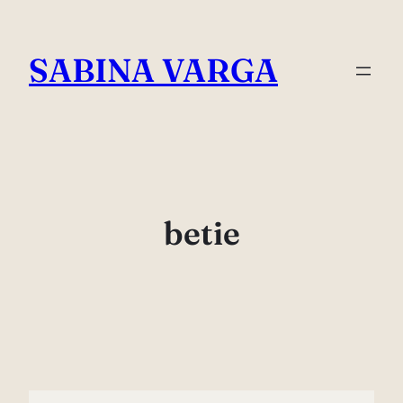
Skip
to
SABINA VARGA
content
betie