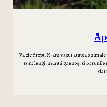
Ap
Vă zic drept. N-am văzut atâtea animale în
sunt lungi, munții găunoși și pășunile s
dato