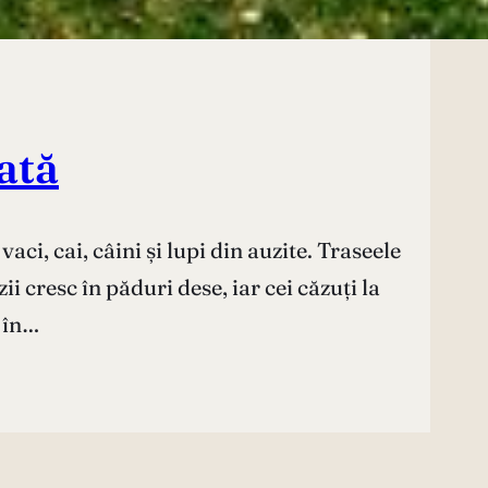
ată
ci, cai, câini și lupi din auzite. Traseele
i cresc în păduri dese, iar cei căzuți la
x în…