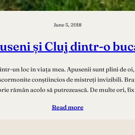
June 5, 2018
useni și Cluj dintr-o buc
tr-un loc în viața mea. Apusenii sunt plini de oi, va
cormonite conștiincios de mistreți invizibili. Brazi
rie rămân acolo să putrezească. De multe ori, fi
Read more