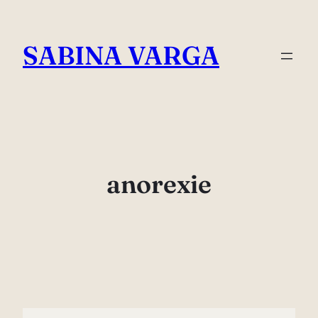
Skip
to
SABINA VARGA
content
anorexie