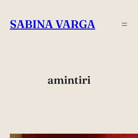
Skip
to
SABINA VARGA
content
amintiri