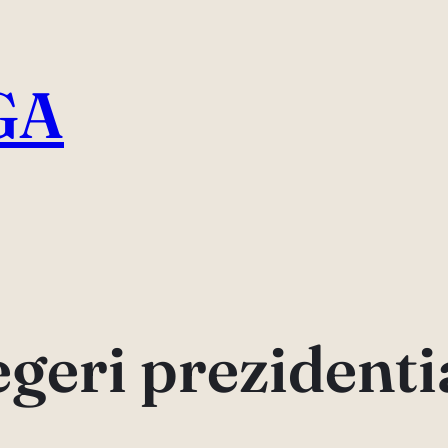
GA
egeri prezidenti